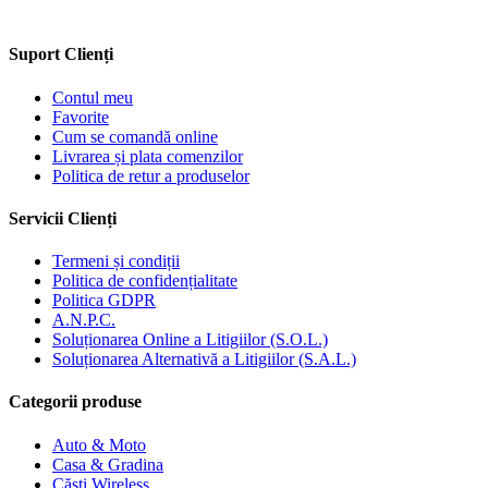
Suport Clienți
Contul meu
Favorite
Cum se comandă online
Livrarea și plata comenzilor
Politica de retur a produselor
Servicii Clienți
Termeni și condiții
Politica de confidențialitate
Politica GDPR
A.N.P.C.
Soluționarea Online a Litigiilor (S.O.L.)
Soluționarea Alternativă a Litigiilor (S.A.L.)
Categorii produse
Auto & Moto
Casa & Gradina
Căști Wireless