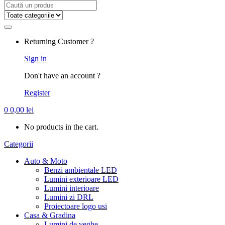
Search
for:
Returning Customer ?
Sign in
Don't have an account ?
Register
0
0,00
lei
No products in the cart.
Categorii
Auto & Moto
Benzi ambientale LED
Lumini exterioare LED
Lumini interioare
Lumini zi DRL
Proiectoare logo usi
Casa & Gradina
Lumini de veghe