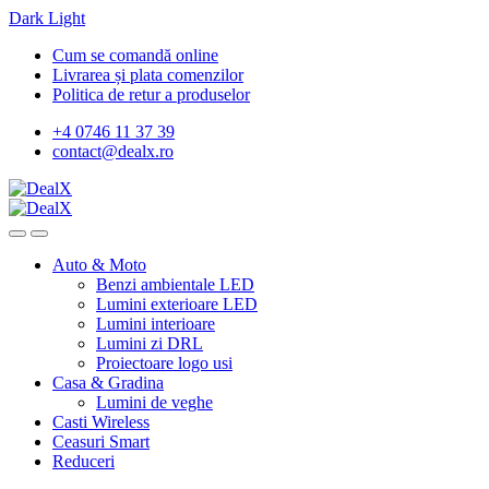
Dark
Light
Skip
Skip
Cum se comandă online
to
to
Livrarea și plata comenzilor
navigation
content
Politica de retur a produselor
+4 0746 11 37 39
contact@dealx.ro
Auto & Moto
Benzi ambientale LED
Lumini exterioare LED
Lumini interioare
Lumini zi DRL
Proiectoare logo usi
Casa & Gradina
Lumini de veghe
Casti Wireless
Ceasuri Smart
Reduceri