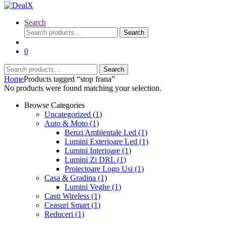
Search
Search
Search
for:
0
Search
Search
for:
Home
Products tagged “stop frana”
No products were found matching your selection.
Browse Categories
Uncategorized
(1)
Auto & Moto
(1)
Benzi Ambientale Led
(1)
Lumini Exterioare Led
(1)
Lumini Interioare
(1)
Lumini Zi DRL
(1)
Proiectoare Logo Usi
(1)
Casa & Gradina
(1)
Lumini Veghe
(1)
Casti Wireless
(1)
Ceasuri Smart
(1)
Reduceri
(1)