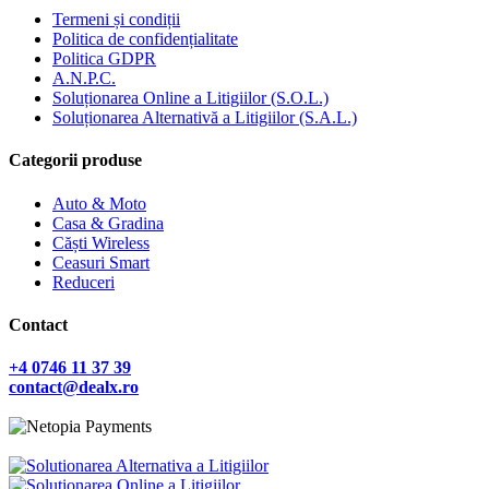
Termeni și condiții
Politica de confidențialitate
Politica GDPR
A.N.P.C.
Soluționarea Online a Litigiilor (S.O.L.)
Soluționarea Alternativă a Litigiilor (S.A.L.)
Categorii produse
Auto & Moto
Casa & Gradina
Căști Wireless
Ceasuri Smart
Reduceri
Contact
+4 0746 11 37 39
contact@dealx.ro