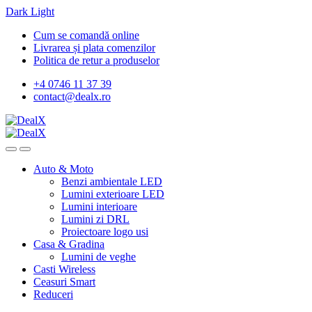
Dark
Light
Skip
Skip
Cum se comandă online
to
to
Livrarea și plata comenzilor
navigation
content
Politica de retur a produselor
+4 0746 11 37 39
contact@dealx.ro
Auto & Moto
Benzi ambientale LED
Lumini exterioare LED
Lumini interioare
Lumini zi DRL
Proiectoare logo usi
Casa & Gradina
Lumini de veghe
Casti Wireless
Ceasuri Smart
Reduceri