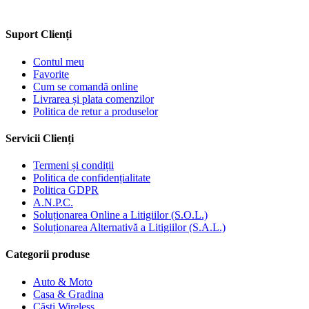
Suport Clienți
Contul meu
Favorite
Cum se comandă online
Livrarea și plata comenzilor
Politica de retur a produselor
Servicii Clienți
Termeni și condiții
Politica de confidențialitate
Politica GDPR
A.N.P.C.
Soluționarea Online a Litigiilor (S.O.L.)
Soluționarea Alternativă a Litigiilor (S.A.L.)
Categorii produse
Auto & Moto
Casa & Gradina
Căști Wireless