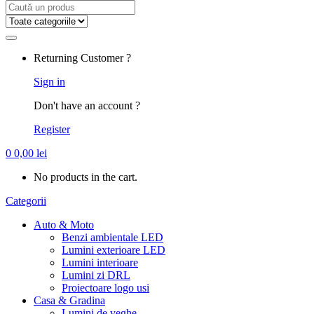
Search
for:
Returning Customer ?
Sign in
Don't have an account ?
Register
0
0,00
lei
No products in the cart.
Categorii
Auto & Moto
Benzi ambientale LED
Lumini exterioare LED
Lumini interioare
Lumini zi DRL
Proiectoare logo usi
Casa & Gradina
Lumini de veghe