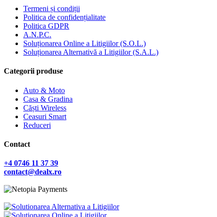
Termeni și condiții
Politica de confidențialitate
Politica GDPR
A.N.P.C.
Soluționarea Online a Litigiilor (S.O.L.)
Soluționarea Alternativă a Litigiilor (S.A.L.)
Categorii produse
Auto & Moto
Casa & Gradina
Căști Wireless
Ceasuri Smart
Reduceri
Contact
+4 0746 11 37 39
contact@dealx.ro