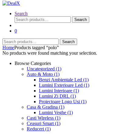
Search
Search
Search
for:
0
Search
Search
for:
Home
Products tagged “polo”
No products were found matching your selection.
Browse Categories
Uncategorized
(1)
Auto & Moto
(1)
Benzi Ambientale Led
(1)
Lumini Exterioare Led
(1)
Lumini Interioare
(1)
Lumini Zi DRL
(1)
Proiectoare Logo Usi
(1)
Casa & Gradina
(1)
Lumini Veghe
(1)
Casti Wireless
(1)
Ceasuri Smart
(1)
Reduceri
(1)