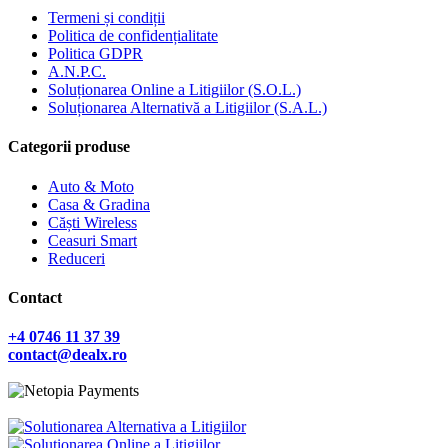
Termeni și condiții
Politica de confidențialitate
Politica GDPR
A.N.P.C.
Soluționarea Online a Litigiilor (S.O.L.)
Soluționarea Alternativă a Litigiilor (S.A.L.)
Categorii produse
Auto & Moto
Casa & Gradina
Căști Wireless
Ceasuri Smart
Reduceri
Contact
+4 0746 11 37 39
contact@dealx.ro