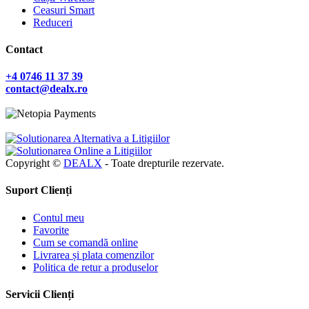
Ceasuri Smart
Reduceri
Contact
+4 0746 11 37 39
contact@dealx.ro
Copyright ©
DEALX
- Toate drepturile rezervate.
Suport Clienți
Contul meu
Favorite
Cum se comandă online
Livrarea și plata comenzilor
Politica de retur a produselor
Servicii Clienți