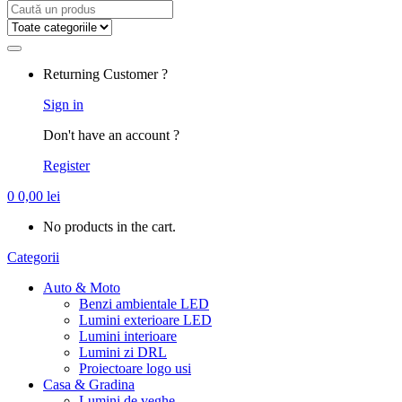
Search
for:
Returning Customer ?
Sign in
Don't have an account ?
Register
0
0,00
lei
No products in the cart.
Categorii
Auto & Moto
Benzi ambientale LED
Lumini exterioare LED
Lumini interioare
Lumini zi DRL
Proiectoare logo usi
Casa & Gradina
Lumini de veghe