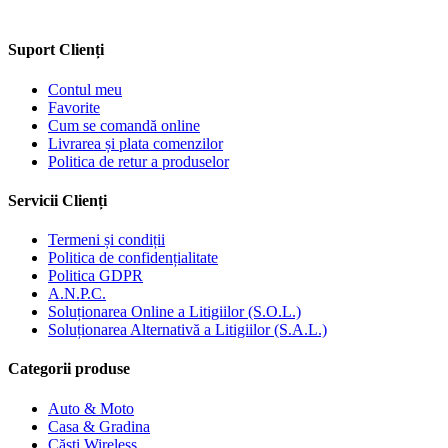
Suport Clienți
Contul meu
Favorite
Cum se comandă online
Livrarea și plata comenzilor
Politica de retur a produselor
Servicii Clienți
Termeni și condiții
Politica de confidențialitate
Politica GDPR
A.N.P.C.
Soluționarea Online a Litigiilor (S.O.L.)
Soluționarea Alternativă a Litigiilor (S.A.L.)
Categorii produse
Auto & Moto
Casa & Gradina
Căști Wireless