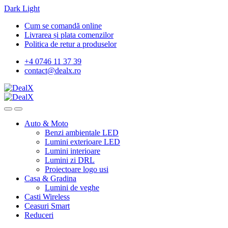
Dark
Light
Skip
Skip
Cum se comandă online
to
to
Livrarea și plata comenzilor
navigation
content
Politica de retur a produselor
+4 0746 11 37 39
contact@dealx.ro
Auto & Moto
Benzi ambientale LED
Lumini exterioare LED
Lumini interioare
Lumini zi DRL
Proiectoare logo usi
Casa & Gradina
Lumini de veghe
Casti Wireless
Ceasuri Smart
Reduceri