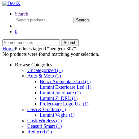
Search
Search
Search
for:
0
Search
Search
for:
Home
Products tagged “peugeor 307”
No products were found matching your selection.
Browse Categories
Uncategorized
(1)
Auto & Moto
(1)
Benzi Ambientale Led
(1)
Lumini Exterioare Led
(1)
Lumini Interioare
(1)
Lumini Zi DRL
(1)
Proiectoare Logo Usi
(1)
Casa & Gradina
(1)
Lumini Veghe
(1)
Casti Wireless
(1)
Ceasuri Smart
(1)
Reduceri
(1)