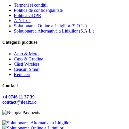
Termeni și condiții
Politica de confidențialitate
Politica GDPR
A.N.P.C.
Soluționarea Online a Litigiilor (S.O.L.)
Soluționarea Alternativă a Litigiilor (S.A.L.)
Categorii produse
Auto & Moto
Casa & Gradina
Căști Wireless
Ceasuri Smart
Reduceri
Contact
+4 0746 11 37 39
contact@dealx.ro