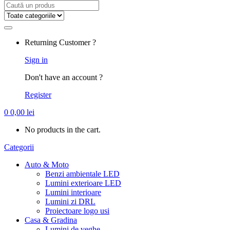
Search
for:
Returning Customer ?
Sign in
Don't have an account ?
Register
0
0,00
lei
No products in the cart.
Categorii
Auto & Moto
Benzi ambientale LED
Lumini exterioare LED
Lumini interioare
Lumini zi DRL
Proiectoare logo usi
Casa & Gradina
Lumini de veghe