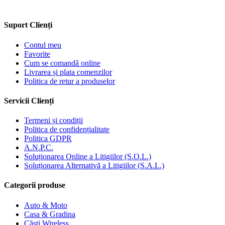
Suport Clienți
Contul meu
Favorite
Cum se comandă online
Livrarea și plata comenzilor
Politica de retur a produselor
Servicii Clienți
Termeni și condiții
Politica de confidențialitate
Politica GDPR
A.N.P.C.
Soluționarea Online a Litigiilor (S.O.L.)
Soluționarea Alternativă a Litigiilor (S.A.L.)
Categorii produse
Auto & Moto
Casa & Gradina
Căști Wireless