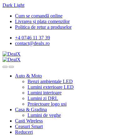
Dark
Light
Skip
Skip
Cum se comandă online
to
to
Livrarea și plata comenzilor
navigation
content
Politica de retur a produselor
+4 0746 11 37 39
contact@dealx.ro
Auto & Moto
Benzi ambientale LED
Lumini exterioare LED
Lumini interioare
Lumini zi DRL
Proiectoare logo usi
Casa & Gradina
Lumini de veghe
Casti Wireless
Ceasuri Smart
Reduceri