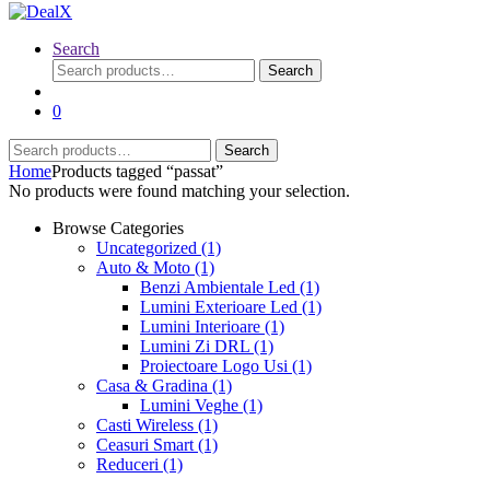
Search
Search
Search
for:
0
Search
Search
for:
Home
Products tagged “passat”
No products were found matching your selection.
Browse Categories
Uncategorized
(1)
Auto & Moto
(1)
Benzi Ambientale Led
(1)
Lumini Exterioare Led
(1)
Lumini Interioare
(1)
Lumini Zi DRL
(1)
Proiectoare Logo Usi
(1)
Casa & Gradina
(1)
Lumini Veghe
(1)
Casti Wireless
(1)
Ceasuri Smart
(1)
Reduceri
(1)