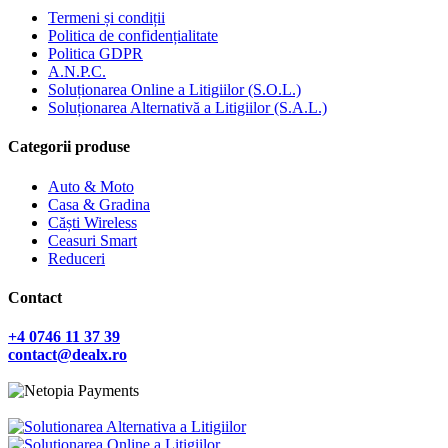
Termeni și condiții
Politica de confidențialitate
Politica GDPR
A.N.P.C.
Soluționarea Online a Litigiilor (S.O.L.)
Soluționarea Alternativă a Litigiilor (S.A.L.)
Categorii produse
Auto & Moto
Casa & Gradina
Căști Wireless
Ceasuri Smart
Reduceri
Contact
+4 0746 11 37 39
contact@dealx.ro