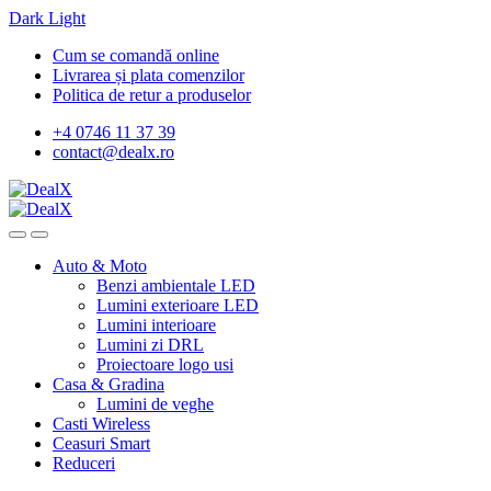
Dark
Light
Skip
Skip
Cum se comandă online
to
to
Livrarea și plata comenzilor
navigation
content
Politica de retur a produselor
+4 0746 11 37 39
contact@dealx.ro
Auto & Moto
Benzi ambientale LED
Lumini exterioare LED
Lumini interioare
Lumini zi DRL
Proiectoare logo usi
Casa & Gradina
Lumini de veghe
Casti Wireless
Ceasuri Smart
Reduceri