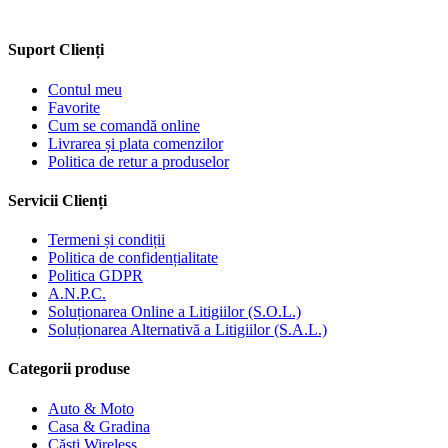
Suport Clienți
Contul meu
Favorite
Cum se comandă online
Livrarea și plata comenzilor
Politica de retur a produselor
Servicii Clienți
Termeni și condiții
Politica de confidențialitate
Politica GDPR
A.N.P.C.
Soluționarea Online a Litigiilor (S.O.L.)
Soluționarea Alternativă a Litigiilor (S.A.L.)
Categorii produse
Auto & Moto
Casa & Gradina
Căști Wireless