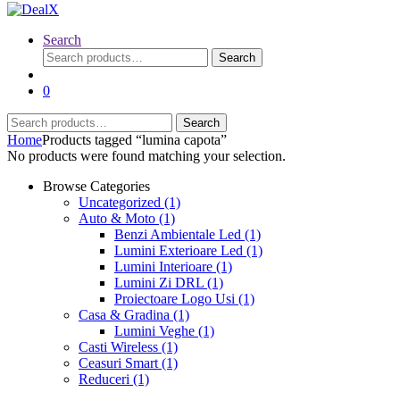
Search
Search
Search
for:
0
Search
Search
for:
Home
Products tagged “lumina capota”
No products were found matching your selection.
Browse Categories
Uncategorized
(1)
Auto & Moto
(1)
Benzi Ambientale Led
(1)
Lumini Exterioare Led
(1)
Lumini Interioare
(1)
Lumini Zi DRL
(1)
Proiectoare Logo Usi
(1)
Casa & Gradina
(1)
Lumini Veghe
(1)
Casti Wireless
(1)
Ceasuri Smart
(1)
Reduceri
(1)