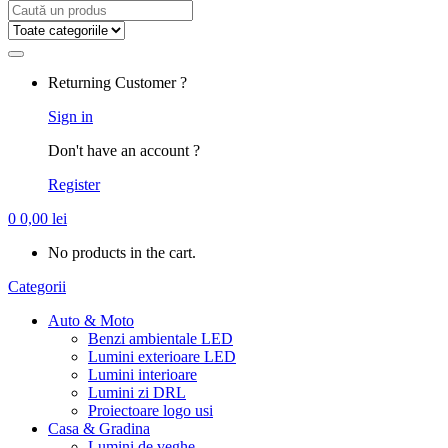
Search
for:
Returning Customer ?
Sign in
Don't have an account ?
Register
0
0,00
lei
No products in the cart.
Categorii
Auto & Moto
Benzi ambientale LED
Lumini exterioare LED
Lumini interioare
Lumini zi DRL
Proiectoare logo usi
Casa & Gradina
Lumini de veghe