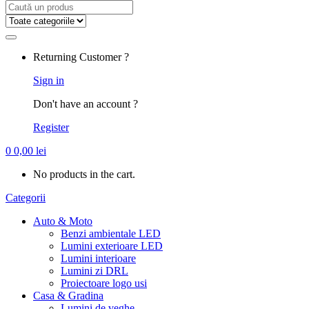
Search
for:
Returning Customer ?
Sign in
Don't have an account ?
Register
0
0,00
lei
No products in the cart.
Categorii
Auto & Moto
Benzi ambientale LED
Lumini exterioare LED
Lumini interioare
Lumini zi DRL
Proiectoare logo usi
Casa & Gradina
Lumini de veghe