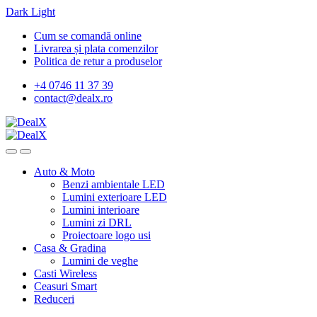
Dark
Light
Skip
Skip
Cum se comandă online
to
to
Livrarea și plata comenzilor
navigation
content
Politica de retur a produselor
+4 0746 11 37 39
contact@dealx.ro
Auto & Moto
Benzi ambientale LED
Lumini exterioare LED
Lumini interioare
Lumini zi DRL
Proiectoare logo usi
Casa & Gradina
Lumini de veghe
Casti Wireless
Ceasuri Smart
Reduceri