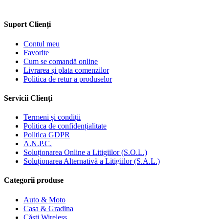
Suport Clienți
Contul meu
Favorite
Cum se comandă online
Livrarea și plata comenzilor
Politica de retur a produselor
Servicii Clienți
Termeni și condiții
Politica de confidențialitate
Politica GDPR
A.N.P.C.
Soluționarea Online a Litigiilor (S.O.L.)
Soluționarea Alternativă a Litigiilor (S.A.L.)
Categorii produse
Auto & Moto
Casa & Gradina
Căști Wireless