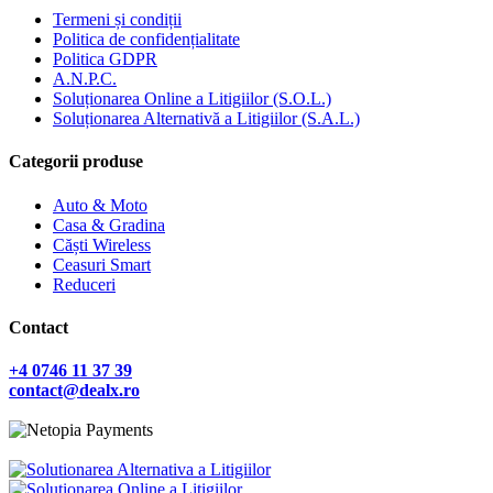
Termeni și condiții
Politica de confidențialitate
Politica GDPR
A.N.P.C.
Soluționarea Online a Litigiilor (S.O.L.)
Soluționarea Alternativă a Litigiilor (S.A.L.)
Categorii produse
Auto & Moto
Casa & Gradina
Căști Wireless
Ceasuri Smart
Reduceri
Contact
+4 0746 11 37 39
contact@dealx.ro