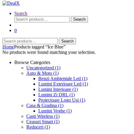
Search
Search
Search
for:
0
Search
Search
for:
Home
Products tagged “Ice Blue”
No products were found matching your selection.
Browse Categories
Uncategorized
(1)
Auto & Moto
(1)
Benzi Ambientale Led
(1)
Lumini Exterioare Led
(1)
Lumini Interioare
(1)
Lumini Zi DRL
(1)
Proiectoare Logo Usi
(1)
Casa & Gradina
(1)
Lumini Veghe
(1)
Casti Wireless
(1)
Ceasuri Smart
(1)
Reduceri
(1)