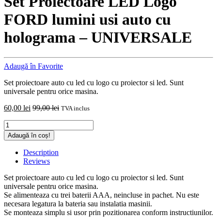
Set Proiectoare LED Logo
FORD lumini usi auto cu
holograma – UNIVERSALE
Adaugă în Favorite
Set proiectoare auto cu led cu logo cu proiector si led. Sunt
universale pentru orice masina.
60,00
lei
99,00
lei
TVA inclus
Set
Proiectoare
Adaugă în coș!
LED
Logo
Description
FORD
Reviews
lumini
usi
Set proiectoare auto cu led cu logo cu proiector si led. Sunt
auto
universale pentru orice masina.
cu
Se alimenteaza cu trei baterii AAA, neincluse in pachet. Nu este
holograma
necesara legatura la bateria sau instalatia masinii.
-
Se monteaza simplu si usor prin pozitionarea conform instructiunilor.