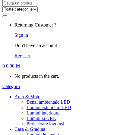
Search
for:
Returning Customer ?
Sign in
Don't have an account ?
Register
0
0,00
lei
No products in the cart.
Categorii
Auto & Moto
Benzi ambientale LED
Lumini exterioare LED
Lumini interioare
Lumini zi DRL
Proiectoare logo usi
Casa & Gradina
Lumini de veghe