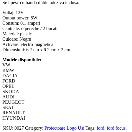
UNIVERSALE
Se lipesc cu banda dublu adeziva inclusa.
cantitate
Voltaj: 12V
Output power: 5W
Consum: 0.1 amperi
Cantitate: o pereche / 2 bucati
Material: plastic
Culoare: Negru
Activare: electro-magnetica
Dimensiuni: 6.7 cm x 6.2 cm x 2 cm.
Modele disponibile:
VW
BMW
DACIA
FORD
OPEL
SKODA
AUDI
PEUGEOT
SEAT
RENAULT
HYUNDAI
SKU:
0027
Category:
Proiectoare Logo Usi
Tags:
ford
,
ford focus
,