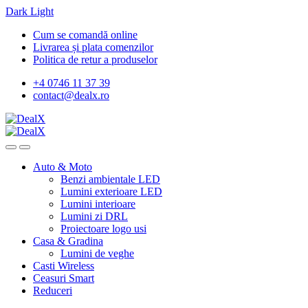
Dark
Light
Skip
Skip
Cum se comandă online
to
to
Livrarea și plata comenzilor
navigation
content
Politica de retur a produselor
+4 0746 11 37 39
contact@dealx.ro
Auto & Moto
Benzi ambientale LED
Lumini exterioare LED
Lumini interioare
Lumini zi DRL
Proiectoare logo usi
Casa & Gradina
Lumini de veghe
Casti Wireless
Ceasuri Smart
Reduceri