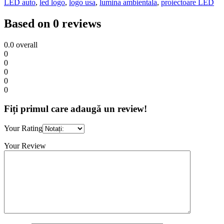
LED auto
,
led logo
,
logo usa
,
lumina ambientala
,
proiectoare LED
Based on 0 reviews
0.0
overall
0
0
0
0
0
Fiți primul care adaugă un review!
Your Rating
Your Review