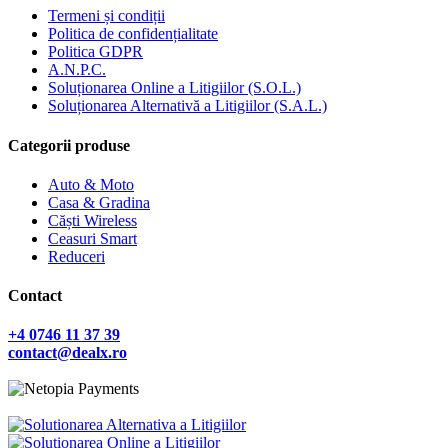
Termeni și condiții
Politica de confidențialitate
Politica GDPR
A.N.P.C.
Soluționarea Online a Litigiilor (S.O.L.)
Soluționarea Alternativă a Litigiilor (S.A.L.)
Categorii produse
Auto & Moto
Casa & Gradina
Căști Wireless
Ceasuri Smart
Reduceri
Contact
+4 0746 11 37 39
contact@dealx.ro