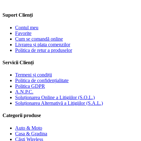
Suport Clienți
Contul meu
Favorite
Cum se comandă online
Livrarea și plata comenzilor
Politica de retur a produselor
Servicii Clienți
Termeni și condiții
Politica de confidențialitate
Politica GDPR
A.N.P.C.
Soluționarea Online a Litigiilor (S.O.L.)
Soluționarea Alternativă a Litigiilor (S.A.L.)
Categorii produse
Auto & Moto
Casa & Gradina
Căști Wireless