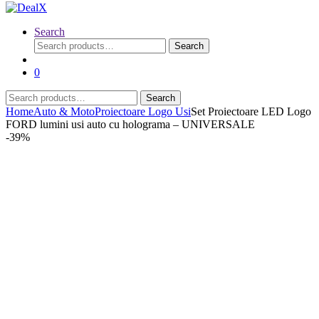
Search
Search
Search
for:
0
Search
Search
for:
Home
Auto & Moto
Proiectoare Logo Usi
Set Proiectoare LED Logo
FORD lumini usi auto cu holograma – UNIVERSALE
-
39%