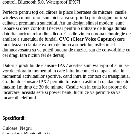
control, Bluetooth 5.0, Waterproof IPX7!
cantitate
Perfecte pentru toți cei cărora le place libertatea de mișcare, castile
wireless cu microfon sunt aici sa va surprinda prin designul unic si
calitatea premium a sunetului. Au un design slim si modern, sunt
usoare si ofera confortul necesar pentru o utilizare de lunga durata
datorita auricularelor din silicon. Castile vin cu o noua tehnologie de
anulare a sunetului de fundal,
CVC (Clear Voice Capture)
care
faciliteaza o claritate extrem de buna a sunetului, astfel incat
dumneavosatra sa va puteti bucura de muzica sau de convorbirile cu
cei dragi fara niciun fel de deranj.
Datorita gradului de etansare IPX7 acestea sunt waterproof si nu se
vor deteriora in momentul in care intra in contact cu apa si nici in
momentul activitatiilor sportive, cand intra in contact cu transpiratia.
Gradul de etansare IPX7 permite folosirea castilor la o adancime de
maxim 1m timp de 30 de minute. Castile vin in cutia lor proprie de
incarcare, aceasta este si power bank, lucru ce va permite sa va
incarcati telefonul.
Specificatii:
Culoare: Negru
Conectare: Bluetooth 5.0