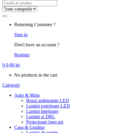
Search
for:
Returning Customer ?
Sign in
Don't have an account ?
Register
0
0,00
lei
No products in the cart.
Categorii
Auto & Moto
Benzi ambientale LED
Lumini exterioare LED
Lumini interioare
Lumini zi DRL
Proiectoare logo usi
Casa & Gradina
Lumini de veghe