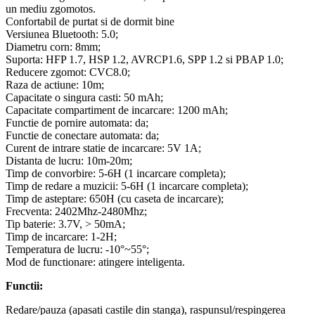
un mediu zgomotos.
Confortabil de purtat si de dormit bine
Versiunea Bluetooth: 5.0;
Diametru corn: 8mm;
Suporta: HFP 1.7, HSP 1.2, AVRCP1.6, SPP 1.2 si PBAP 1.0;
Reducere zgomot: CVC8.0;
Raza de actiune: 10m;
Capacitate o singura casti: 50 mAh;
Capacitate compartiment de incarcare: 1200 mAh;
Functie de pornire automata: da;
Functie de conectare automata: da;
Curent de intrare statie de incarcare: 5V 1A;
Distanta de lucru: 10m-20m;
Timp de convorbire: 5-6H (1 incarcare completa);
Timp de redare a muzicii: 5-6H (1 incarcare completa);
Timp de asteptare: 650H (cu caseta de incarcare);
Frecventa: 2402Mhz-2480Mhz;
Tip baterie: 3.7V, > 50mA;
Timp de incarcare: 1-2H;
Temperatura de lucru: -10°~55°;
Mod de functionare: atingere inteligenta.
Functii:
Redare/pauza (apasati castile din stanga), raspunsul/respingerea