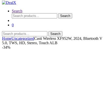
Search
Search
Search
for:
0
Search
Search
for:
Home
Uncategorized
Casti Wireless XF952W, 2024, Bluetooth V
5.0, TWS, HD, Stereo, Touch ALB
-
34%