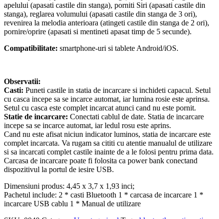
apelului (apasati castile din stanga), porniti Siri (apasati castile din
stanga), reglarea volumului (apasati castile din stanga de 3 ori),
revenirea la melodia anterioara (atingeti castile din stanga de 2 ori),
pornire/oprire (apasati si mentineti apasat timp de 5 secunde).
Compatibilitate:
smartphone-uri si tablete Android/iOS.
Observatii:
Casti:
Puneti castile in statia de incarcare si inchideti capacul. Setul
cu casca incepe sa se incarce automat, iar lumina rosie este aprinsa.
Setul cu casca este complet incarcat atunci cand nu este pornit.
Statie de incarcare:
Conectati cablul de date. Statia de incarcare
incepe sa se incarce automat, iar ledul rosu este aprins.
Cand nu este afisat niciun indicator luminos, statia de incarcare este
complet incarcata. Va rugam sa cititi cu atentie manualul de utilizare
si sa incarcati complet castile inainte de a le folosi pentru prima data.
Carcasa de incarcare poate fi folosita ca power bank conectand
dispozitivul la portul de iesire USB.
Dimensiuni produs: 4,45 x 3,7 x 1,93 inci;
Pachetul include: 2 * casti Bluetooth 1 * carcasa de incarcare 1 *
incarcare USB cablu 1 * Manual de utilizare