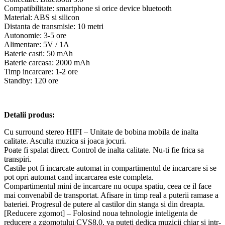
Compatibilitate: smartphone si orice device bluetooth
Material: ABS si silicon
Distanta de transmisie: 10 metri
Autonomie: 3-5 ore
Alimentare: 5V / 1A
Baterie casti: 50 mAh
Baterie carcasa: 2000 mAh
Timp incarcare: 1-2 ore
Standby: 120 ore
Detalii produs:
Cu surround stereo HIFI – Unitate de bobina mobila de inalta
calitate. Asculta muzica si joaca jocuri.
Poate fi spalat direct. Control de inalta calitate. Nu-ti fie frica sa
transpiri.
Castile pot fi incarcate automat in compartimentul de incarcare si se
pot opri automat cand incarcarea este completa.
Compartimentul mini de incarcare nu ocupa spatiu, ceea ce il face
mai convenabil de transportat. Afisare in timp real a puterii ramase a
bateriei. Progresul de putere al castilor din stanga si din dreapta.
[Reducere zgomot] – Folosind noua tehnologie inteligenta de
reducere a zgomotului CVS8.0, va puteti dedica muzicii chiar si intr-