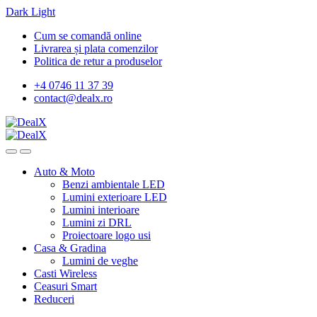
Dark
Light
Skip
Skip
Cum se comandă online
to
to
Livrarea și plata comenzilor
navigation
content
Politica de retur a produselor
+4 0746 11 37 39
contact@dealx.ro
Auto & Moto
Benzi ambientale LED
Lumini exterioare LED
Lumini interioare
Lumini zi DRL
Proiectoare logo usi
Casa & Gradina
Lumini de veghe
Casti Wireless
Ceasuri Smart
Reduceri