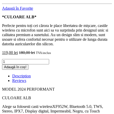
Adaugă în Favorite
*CULOARE ALB*
Perfecte pentru toți cei cărora le place libertatea de mișcare, castile
wireless cu microfon sunt aici sa va surprinda prin designul unic si
calitatea premium a sunetului. Au un design slim si modern, sunt
usoare si ofera confortul necesar pentru o utilizare de lunga durata
datorita auricularelor din silicon.
119,00
lei
180,00
lei
TVA inclus
Casti
Wireless
Adaugă în coș!
XF952W,
2024,
Description
Bluetooth
Reviews
V
5.0,
MODEL 2024 PERFORMANT
TWS,
HD,
CULOARE ALB
Stereo,
Alege sa folosesti casti wirelessXF952W, Bluetooth 5.0, TWS,
Touch
Stereo, IPX7, Display digital, Impermeabil, Negru, cu Touch
ALB