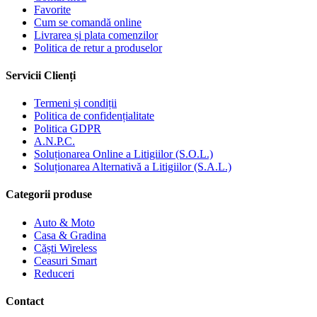
Favorite
Cum se comandă online
Livrarea și plata comenzilor
Politica de retur a produselor
Servicii Clienți
Termeni și condiții
Politica de confidențialitate
Politica GDPR
A.N.P.C.
Soluționarea Online a Litigiilor (S.O.L.)
Soluționarea Alternativă a Litigiilor (S.A.L.)
Categorii produse
Auto & Moto
Casa & Gradina
Căști Wireless
Ceasuri Smart
Reduceri
Contact