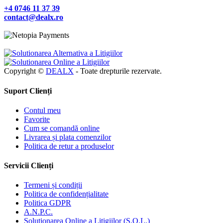
+4 0746 11 37 39
contact@dealx.ro
Copyright ©
DEALX
- Toate drepturile rezervate.
Suport Clienți
Contul meu
Favorite
Cum se comandă online
Livrarea și plata comenzilor
Politica de retur a produselor
Servicii Clienți
Termeni și condiții
Politica de confidențialitate
Politica GDPR
A.N.P.C.
Soluționarea Online a Litigiilor (S.O.L.)