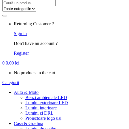
Search
for:
Returning Customer ?
Sign in
Don't have an account ?
Register
0
0,00
lei
No products in the cart.
Categorii
Auto & Moto
Benzi ambientale LED
Lumini exterioare LED
Lumini interioare
Lumini zi DRL
Proiectoare logo usi
Casa & Gradina
Lumini de veghe