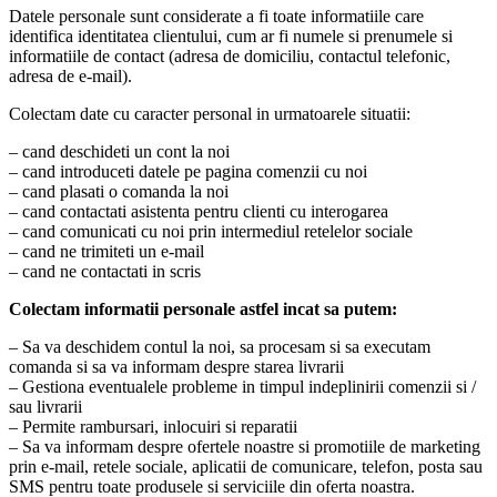
Datele personale sunt considerate a fi toate informatiile care
identifica identitatea clientului, cum ar fi numele si prenumele si
informatiile de contact (adresa de domiciliu, contactul telefonic,
adresa de e-mail).
Colectam date cu caracter personal in urmatoarele situatii:
– cand deschideti un cont la noi
– cand introduceti datele pe pagina comenzii cu noi
– cand plasati o comanda la noi
– cand contactati asistenta pentru clienti cu interogarea
– cand comunicati cu noi prin intermediul retelelor sociale
– cand ne trimiteti un e-mail
– cand ne contactati in scris
Colectam informatii personale astfel incat sa putem:
– Sa va deschidem contul la noi, sa procesam si sa executam
comanda si sa va informam despre starea livrarii
– Gestiona eventualele probleme in timpul indeplinirii comenzii si /
sau livrarii
– Permite rambursari, inlocuiri si reparatii
– Sa va informam despre ofertele noastre si promotiile de marketing
prin e-mail, retele sociale, aplicatii de comunicare, telefon, posta sau
SMS pentru toate produsele si serviciile din oferta noastra.