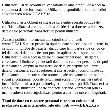
Utilizatorul isi da acordul ca Vanzatorul sa aiba dreptul de a accesa
si prelucra datele furnizate de Utilizator disponibile prin intermediul
site-ului web www.DEALX.ro.
Utilizatorul este obligat sa citeasca cu atentie aceasta politica de
confidentialitate si are dreptul de a decide daca doreste sa furnizeze
datele sale personale Vanzatorului pentru utilizare.
Aceasta politica informeaza utilizatorii site-ului web
www.DEALX.ro cu privire la tipul de date colectate si prelucrate, in
ce scop, in functie de baza legala, cu cine le imparte si de ce, cu ce
fel de masuri de protectie sunt puse in aplicare si despre drepturile
Utilizatorului de a accesa datele cu caracter personal, stergerea,
corectarea si limitarea prelucrarii datelor cu caracter personal, dreptul
la reclamatie, dreptul la transferul de date, principiile prelucrarii
datelor personale, supravegherea si alte aspecte in conformitate cu
Regulamentul, precum si alte norme legale relevante in tara sediului
social al companiei. Aceste reguli sunt scrise intr-o maniera astfel
incat Utilizatorul sa o poata intelege cat mai usor posibil. Daca exista
ambiguitati, utilizatorul poate contacta oricand Vanzatorul prin e-
mail la adresa contact@dealx.ro pentru a clarifica orice ambiguitati.
Tipul de date cu caracter personal care sunt colectate si
prelucrate prin intermediul site-ului web www.DEALX.ro