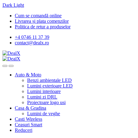
Dark
Light
Skip
Skip
Cum se comandă online
to
to
Livrarea și plata comenzilor
navigation
content
Politica de retur a produselor
+4 0746 11 37 39
contact@dealx.ro
Auto & Moto
Benzi ambientale LED
Lumini exterioare LED
Lumini interioare
Lumini zi DRL
Proiectoare logo usi
Casa & Gradina
Lumini de veghe
Casti Wireless
Ceasuri Smart
Reduceri