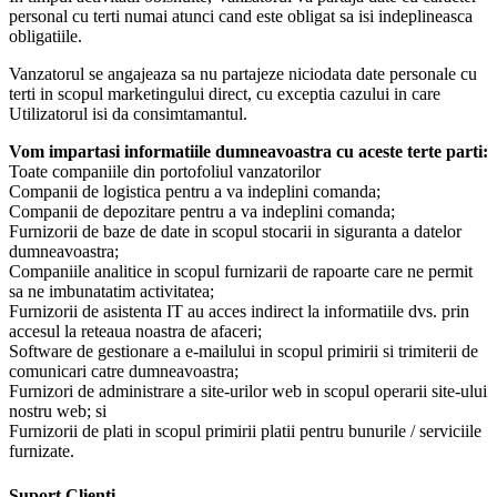
personal cu terti numai atunci cand este obligat sa isi indeplineasca
obligatiile.
Vanzatorul se angajeaza sa nu partajeze niciodata date personale cu
terti in scopul marketingului direct, cu exceptia cazului in care
Utilizatorul isi da consimtamantul.
Vom impartasi informatiile dumneavoastra cu aceste terte parti:
Toate companiile din portofoliul vanzatorilor
Companii de logistica pentru a va indeplini comanda;
Companii de depozitare pentru a va indeplini comanda;
Furnizorii de baze de date in scopul stocarii in siguranta a datelor
dumneavoastra;
Companiile analitice in scopul furnizarii de rapoarte care ne permit
sa ne imbunatatim activitatea;
Furnizorii de asistenta IT au acces indirect la informatiile dvs. prin
accesul la reteaua noastra de afaceri;
Software de gestionare a e-mailului in scopul primirii si trimiterii de
comunicari catre dumneavoastra;
Furnizori de administrare a site-urilor web in scopul operarii site-ului
nostru web; si
Furnizorii de plati in scopul primirii platii pentru bunurile / serviciile
furnizate.
Suport Clienți