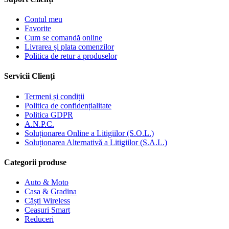
Contul meu
Favorite
Cum se comandă online
Livrarea și plata comenzilor
Politica de retur a produselor
Servicii Clienți
Termeni și condiții
Politica de confidențialitate
Politica GDPR
A.N.P.C.
Soluționarea Online a Litigiilor (S.O.L.)
Soluționarea Alternativă a Litigiilor (S.A.L.)
Categorii produse
Auto & Moto
Casa & Gradina
Căști Wireless
Ceasuri Smart
Reduceri