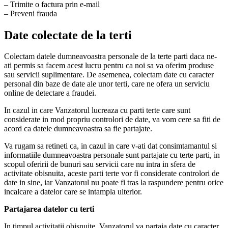
– Trimite o factura prin e-mail
– Preveni frauda
Date colectate de la terti
Colectam datele dumneavoastra personale de la terte parti daca ne-
ati permis sa facem acest lucru pentru ca noi sa va oferim produse
sau servicii suplimentare. De asemenea, colectam date cu caracter
personal din baze de date ale unor terti, care ne ofera un serviciu
online de detectare a fraudei.
In cazul in care Vanzatorul lucreaza cu parti terte care sunt
considerate in mod propriu controlori de date, va vom cere sa fiti de
acord ca datele dumneavoastra sa fie partajate.
Va rugam sa retineti ca, in cazul in care v-ati dat consimtamantul si
informatiile dumneavoastra personale sunt partajate cu terte parti, in
scopul oferirii de bunuri sau servicii care nu intra in sfera de
activitate obisnuita, aceste parti terte vor fi considerate controlori de
date in sine, iar Vanzatorul nu poate fi tras la raspundere pentru orice
incalcare a datelor care se intampla ulterior.
Partajarea datelor cu terti
In timpul activitatii obisnuite, Vanzatorul va partaja date cu caracter