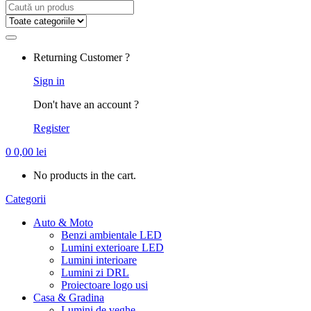
Search
for:
Returning Customer ?
Sign in
Don't have an account ?
Register
0
0,00
lei
No products in the cart.
Categorii
Auto & Moto
Benzi ambientale LED
Lumini exterioare LED
Lumini interioare
Lumini zi DRL
Proiectoare logo usi
Casa & Gradina
Lumini de veghe