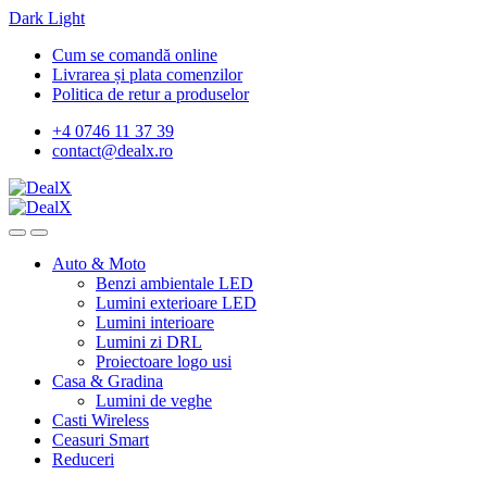
Dark
Light
Skip
Skip
Cum se comandă online
to
to
Livrarea și plata comenzilor
navigation
content
Politica de retur a produselor
+4 0746 11 37 39
contact@dealx.ro
Auto & Moto
Benzi ambientale LED
Lumini exterioare LED
Lumini interioare
Lumini zi DRL
Proiectoare logo usi
Casa & Gradina
Lumini de veghe
Casti Wireless
Ceasuri Smart
Reduceri