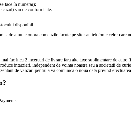
a se face în numerar);
te cazul) sau de conformitate.
tocului disponibil.
i si de a nu le onora comenzile facute pe site sau telefonic celor care ne
se mai fac inca 2 incercari de livrare fara alte taxe suplimentare de catre fi
roduce intarzieri, independent de vointa noastra sau a societatii de curi
prezentant de vanzari pentru a va comunica o noua data privind efectuarea 
o?
 Payments.