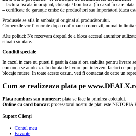
– factura fiscală în original, chitanță / bon fiscal (în cazul în care plat
– certificate de garanție emise de producători sau importatori (daca es
Produsele se află în ambalajul original al producătorului.
Comenzile vor fi onorate dupa confirmarea comenzii, numai in limita s
Alte politici: Ne rezervam dreptul de a bloca accesul anumitor utilizator
situatii similare.
Conditii speciale
In cazul in care nu puteti fi gasit la data si ora stabilita pentru livrare 
comanda se anuleaza. In durata de livrare pot interveni factori ce pot p
blocaje rutiere. In toate aceste cazuri, veti fi contactat de catre un re
Cum se realizeaza plata pe www.DEALX.r
Plata ramburs sau numerar
: plata se face la primirea coletului.
Online cu card bancar
: procesatorul nostru de plati este NETOPIA
Suport Clienți
Contul meu
Favorite