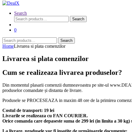
Search
Search
Search
for:
0
Search
Search
for:
Home
Livrarea si plata comenzilor
Livrarea si plata comenzilor
Cum se realizeaza livrarea produselor?
Din momentul plasarii comenzii dumneavoastra pe site-ul www.DEALX.ro,
produselor comandate și distanta de livrare.
Produsele se PROCESEAZA in maxim 48 ore de la primirea comenzii si c
Costul de transport: 19 lei
Livrarile se realizeaza cu FAN COURIER.
Orice comanda care depaseste suma de 299 lei (in limita a 30 kg) 
La livrare, produsele vor fi insoțite de următoarele documente: