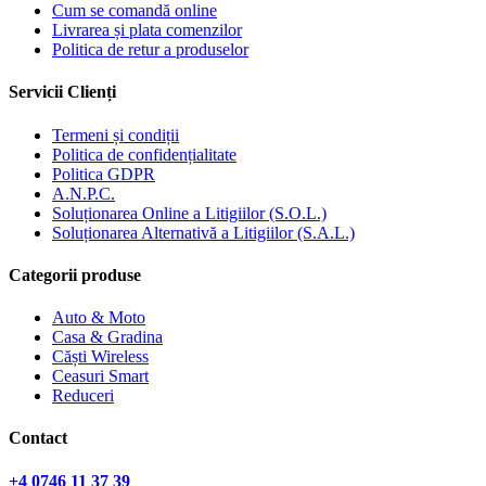
Cum se comandă online
Livrarea și plata comenzilor
Politica de retur a produselor
Servicii Clienți
Termeni și condiții
Politica de confidențialitate
Politica GDPR
A.N.P.C.
Soluționarea Online a Litigiilor (S.O.L.)
Soluționarea Alternativă a Litigiilor (S.A.L.)
Categorii produse
Auto & Moto
Casa & Gradina
Căști Wireless
Ceasuri Smart
Reduceri
Contact
+4 0746 11 37 39