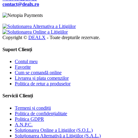
contact@dealx.ro
Copyright ©
DEALX
- Toate drepturile rezervate.
Suport Clienți
Contul meu
Favorite
Cum se comandă online
Livrarea și plata comenzilor
Politica de retur a produselor
Servicii Clienți
Termeni și condiții
Politica de confidențialitate
Politica GDPR
A.N.P.C.
Soluționarea Online a Litigiilor (S.O.L.)
Soluționarea Alternativă a Litigiilor (S.A.L.)